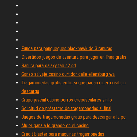
Funda para panqueques blackhawk de 3 ranuras
Divertidos juegos de aventura para jugar en línea gratis
Ranura para galaxy tab s2 sd
Ganso salvaje casino curtidor calle ellensburg wa
Tragamonedas gratis en línea que pagan dinero real sin
descarga
Grupo juvenil casino perros crepusculares vinilo
Solicitud de préstamo de tragamonedas al final
Juegos de tragamonedas gratis para descargar a la pc
Mujer gana a lo grande en el casino
Credit blaster para máquinas tragamonedas