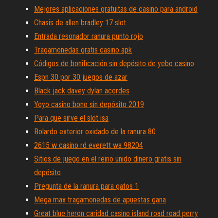
Mejores aplicaciones gratuitas de casino para android
Chasis de allen bradley 17 slot
Entrada resonador ranura punto rojo
Tragamonedas gratis casino apk
Códigos de bonificación sin depósito de yebo casino
Espn 30 por 30 juegos de azar
Black jack davey dylan acordes
Yoyo casino bono sin depósito 2019
Para que sirve el slot isa
Bolardo exterior oxidado de la ranura 80
2615 w casino rd everett wa 98204
Sitios de juego en el reino unido dinero gratis sin
depósito
Pregunta de la ranura para gatos 1
Mega max tragamonedas de apuestas gana
Great blue heron caridad casino island road road perry