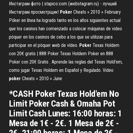
Инстаграм фото | stapico.com (webstagram.ru) - лучший
Инстаграм просмотрщик!
Poker
Cheats » 2010 » February
Póker en línea ha logrado tanto en los años siguientes actual
que los casinos han comenzado a colocar máquinas de video
póquer en los casinos de cebo a los que se utilizan para
participar en el póquer web de vídeo.
Poker
Texas Holdem
con 20€ gratis | 888 Poker
Texas Holdem Poker en 888
Poker con 20€ Gratis . Aprende las reglas del Texas Hold'em,
como jugar Texas Holdem en Español y Regulado.
Video
poker
Cheats » 2010 » June
*CASH Poker Texas Hold'em No
Limit Poker Cash & Omaha Pot
Limit Cash Lunes: 16:00 horas: 1
Mesa de 1€ - 2€. 1 Mesa de 2€ -
2€. 21:00 horas: 1 Mesa de 2€ -