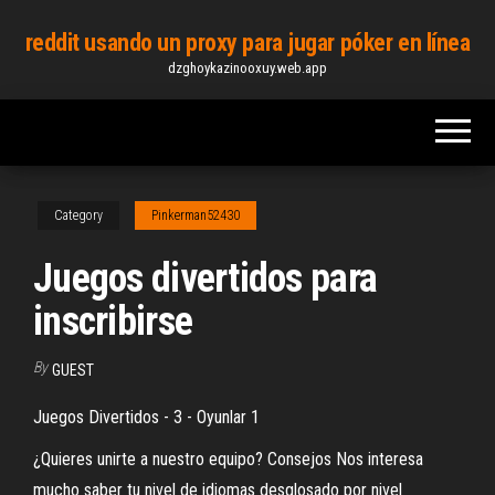
Skip
reddit usando un proxy para jugar póker en línea
to
dzghoykazinooxuy.web.app
the
content
Category
Pinkerman52430
Juegos divertidos para
inscribirse
By
GUEST
Juegos Divertidos - 3 - Oyunlar 1
¿Quieres unirte a nuestro equipo? Consejos Nos interesa
mucho saber tu nivel de idiomas desglosado por nivel