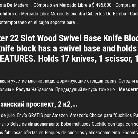
oria
De
Madera ... Cómpralo en Mercado Libre a $ 495.800 - Compra en
chillos
en Mercado Libre México Encuentra Cubiertos De Bambu - Cuch
ntemporáneo en el cajón soporte para ...
r 22 Slot Wood Swivel Base Knife Block
nife block has a swivel base and holds 
FEATURES. Holds 17 knives, 1 scissor, 1
риняли участие многие люди, формирующие стендап-сцену. Сегодня в
золина и Расула Чабдарова. Предыдущий выпуск тоже не...
Messerm
язанский проспект, 2 к2,…
 de julio. Envío GRATIS por Amazon. Amazon's Choice para "Cuchillos Para
nsilio Bolsa de almacenamiento Bolsa multiusos Cuchillo con tapa con so
s fabulosas ofertas en Bloques de cuchillos y almacenamiento. Encontr