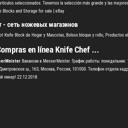
 artículos seleccionados. Tenemos la selección más grande y las mejore
 Blocks and Storage for sale | eBay
r
- сеть ножевых магазинов
ot Knife Block de Hogar y Mascotas, Bolsos bloque y rollo, Productos el
Compras en línea Knife Chef ...
erMeister
Вакансии в MesserMeister. График работы. понедельник: 
Дмитровское ш., 163, Москва, Россия, 101000. Телефон отдела кад
й ликер! 22.12.2018.