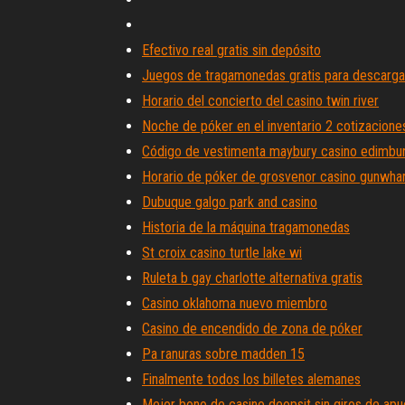
Efectivo real gratis sin depósito
Juegos de tragamonedas gratis para descargar
Horario del concierto del casino twin river
Noche de póker en el inventario 2 cotizacione
Código de vestimenta maybury casino edimbu
Horario de póker de grosvenor casino gunwha
Dubuque galgo park and casino
Historia de la máquina tragamonedas
St croix casino turtle lake wi
Ruleta b gay charlotte alternativa gratis
Casino oklahoma nuevo miembro
Casino de encendido de zona de póker
Pa ranuras sobre madden 15
Finalmente todos los billetes alemanes
Mejor bono de casino deopsit sin giros de apu