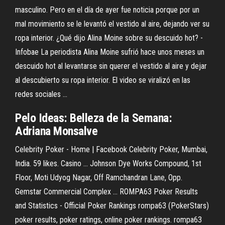
masculino. Pero en el día de ayer fue noticia porque por un
mal movimiento se le levantó el vestido al aire, dejando ver su
ropa interior. ¿Qué dijo Alina Moine sobre su descuido hot? -
Infobae La periodista Alina Moine sufrió hace unos meses un
descuido hot al levantarse sin querer el vestido al aire y dejar
al descubierto su ropa interior. El video se viralizó en las
redes sociales ...
Pelo Ideas: Belleza de la Semana:
Adriana Monsalve
Celebrity Poker - Home | Facebook Celebrity Poker, Mumbai,
India. 59 likes. Casino ... Johnson Dye Works Compound, 1st
Floor, Moti Udyog Nagar, Off Ramchandran Lane, Opp.
Gemstar Commercial Complex ... ROMPA63 Poker Results
and Statistics - Official Poker Rankings rompa63 (PokerStars)
poker results, poker ratings, online poker rankings. rompa63