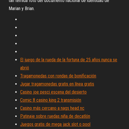
tan temida foto del documento nacional de identidad de
Marian y Brian.
El juego de la rueda de la fortuna de 25 años nunca se
abrió
Tragamonedas con rondas de bonificación
Jugar tragamonedas gratis en línea gratis
Casino joe pesci escena del desierto
Comic 8 casino king 2 transmisión
Casino más cercano a nags head nc
Patinaje sobre ruedas niña de decatlón
Juegos gratis de mega jack slot o pool