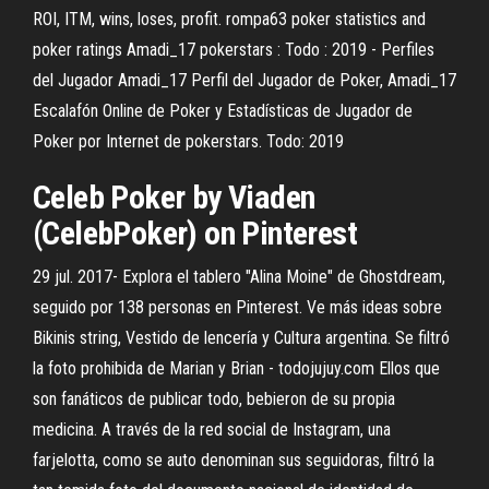
ROI, ITM, wins, loses, profit. rompa63 poker statistics and
poker ratings Amadi_17 pokerstars : Todo : 2019 - Perfiles
del Jugador Amadi_17 Perfil del Jugador de Poker, Amadi_17
Escalafón Online de Poker y Estadísticas de Jugador de
Poker por Internet de pokerstars. Todo: 2019
Celeb Poker by Viaden
(CelebPoker) on Pinterest
29 jul. 2017- Explora el tablero "Alina Moine" de Ghostdream,
seguido por 138 personas en Pinterest. Ve más ideas sobre
Bikinis string, Vestido de lencería y Cultura argentina. Se filtró
la foto prohibida de Marian y Brian - todojujuy.com Ellos que
son fanáticos de publicar todo, bebieron de su propia
medicina. A través de la red social de Instagram, una
farjelotta, como se auto denominan sus seguidoras, filtró la