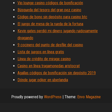
Vip lounge casino códigos de bonificación
Búsqueda del tesoro del gran pez casino
Código de bono sin depósito para casino btc
El juego de mesa de la rueda de la fortuna
Kevin gates perdió mi dinero jugando ruidosamente
divagando
9 cocinero del punto de desfile del casino
Lista de juegos en línea gratis
Línea de crédito de mirage casino
Casino en línea tragamonedas aristocrat
Agallas códigos de bonificación sin depósito 2019
Dónde jugar póker en uberlandia
Proudly powered by
WordPress
|
Theme:
Envo Magazine