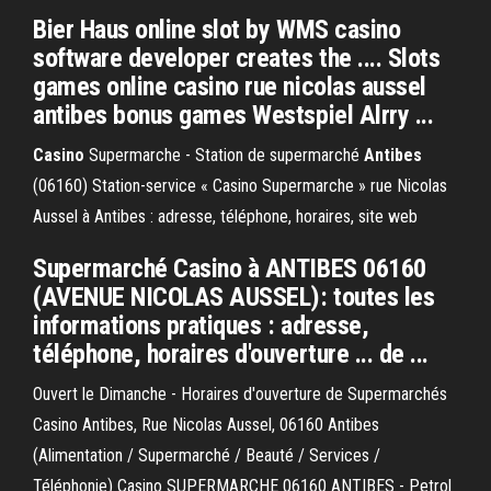
Bier Haus online slot by WMS casino
software developer creates the .... Slots
games online casino rue nicolas aussel
antibes bonus games Westspiel Alrry ...
Casino
Supermarche - Station de supermarché
Antibes
(06160) Station-service « Casino Supermarche » rue Nicolas
Aussel à Antibes : adresse, téléphone, horaires, site web
Supermarché Casino à ANTIBES 06160
(AVENUE NICOLAS AUSSEL): toutes les
informations pratiques : adresse,
téléphone, horaires d'ouverture ... de ...
Ouvert le Dimanche - Horaires d'ouverture de Supermarchés
Casino Antibes, Rue Nicolas Aussel, 06160 Antibes
(Alimentation / Supermarché / Beauté / Services /
Téléphonie) Casino SUPERMARCHE 06160 ANTIBES - Petrol