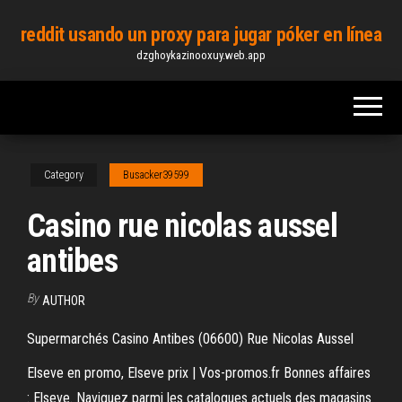
Skip
reddit usando un proxy para jugar póker en línea
to
dzghoykazinooxuy.web.app
the
content
Category
Busacker39599
Casino rue nicolas aussel
antibes
By
AUTHOR
Supermarchés Casino Antibes (06600) Rue Nicolas Aussel
Elseve en promo, Elseve prix | Vos-promos.fr
Bonnes affaires
: Elseve. Naviguez parmi les catalogues actuels des magasins