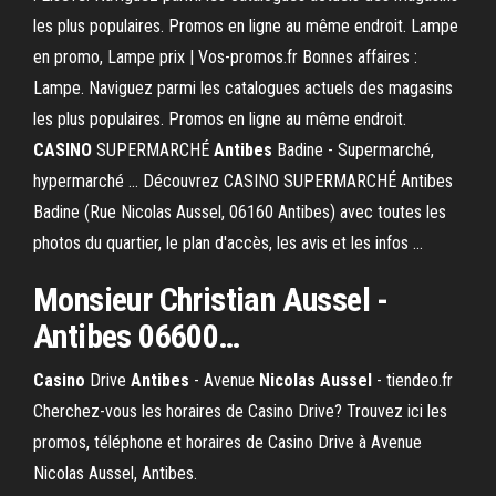
les plus populaires. Promos en ligne au même endroit.
Lampe
en promo, Lampe prix | Vos-promos.fr
Bonnes affaires :
Lampe. Naviguez parmi les catalogues actuels des magasins
les plus populaires. Promos en ligne au même endroit.
CASINO
SUPERMARCHÉ
Antibes
Badine - Supermarché,
hypermarché ... Découvrez CASINO SUPERMARCHÉ Antibes
Badine (Rue Nicolas Aussel, 06160 Antibes) avec toutes les
photos du quartier, le plan d'accès, les avis et les infos ...
Monsieur Christian
Aussel
-
Antibes
06600…
Casino
Drive
Antibes
- Avenue
Nicolas
Aussel
- tiendeo.fr
Cherchez-vous les horaires de Casino Drive? Trouvez ici les
promos, téléphone et horaires de Casino Drive à Avenue
Nicolas Aussel, Antibes.